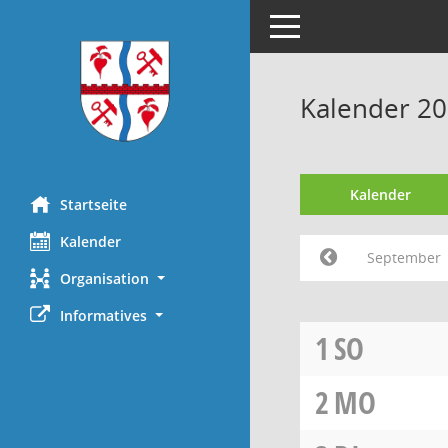
Toggle navigation
Kalender 2
Kalender
Startseite
Kalender
September
Organisation
Informatives
1
SO
2
MO