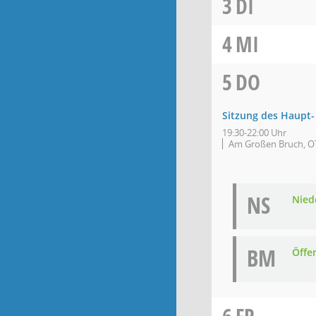
3
DI
4
MI
5
DO
Sitzung des Haupt-
19:30-22:00 Uhr
Am Großen Bruch, OT
NS
Niede
BM
Öffe