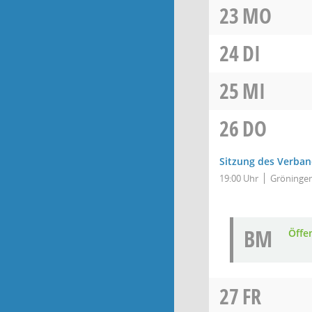
23
MO
24
DI
25
MI
26
DO
Sitzung des Verba
19:00 Uhr
Gröningen,
BM
Öffe
27
FR