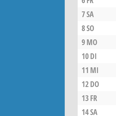
6
FR
7
SA
8
SO
9
MO
10
DI
11
MI
12
DO
13
FR
14
SA