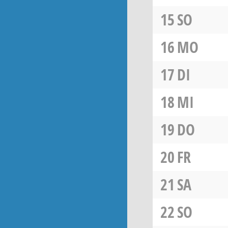
15
SO
16
MO
17
DI
18
MI
19
DO
20
FR
21
SA
22
SO