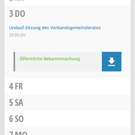
3
DO
Umlauf-Sitzung des Verbandsgemeinderates
23:59 Uhr
Öffentliche Bekanntmachung
4
FR
5
SA
6
SO
7
MO