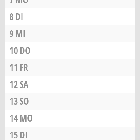
8
DI
9
MI
10
DO
11
FR
12
SA
13
SO
14
MO
15
DI