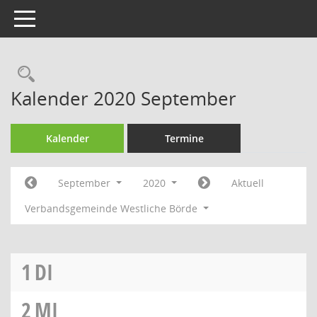
Toggle navigation
Rechercheauswahl
Kalender 2020 September
Kalender
Termine
September
2020
Aktuell
Verbandsgemeinde Westliche Börde
1
DI
2
MI