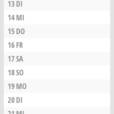
13
DI
14
MI
15
DO
16
FR
17
SA
18
SO
19
MO
20
DI
21
MI