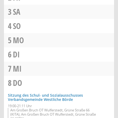
3
SA
4
SO
5
MO
6
DI
7
MI
8
DO
Sitzung des Schul- und Sozialausschusses
Verbandsgemeinde Westliche Börde
19:00-21:11 Uhr
Am Großen Bruch OT Wulferstedt, Grüne Straße 66
(KITA), Am Großen Bruch OT Wulferstedt, Grüne Straße