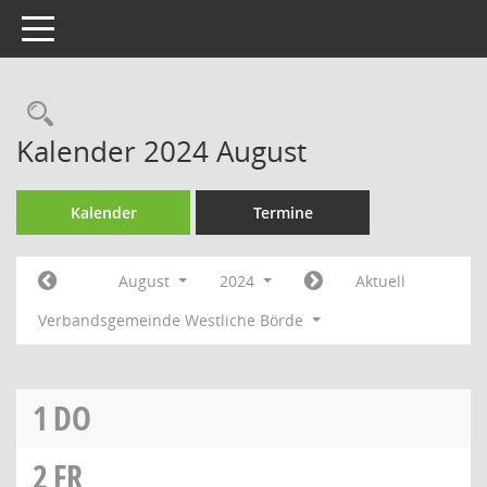
Toggle navigation
Rechercheauswahl
Kalender 2024 August
Kalender
Termine
August
2024
Aktuell
Verbandsgemeinde Westliche Börde
1
DO
2
FR