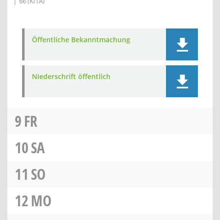
66 (KITA)
Öffentliche Bekanntmachung
Niederschrift öffentlich
9
FR
10
SA
11
SO
12
MO