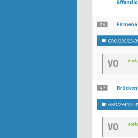
öffentli
Firmena
Ö 6
GRÖ/290/23-B
VO
Vorl
Brücken
Ö 7
GRÖ/294/23-B
VO
Vorl