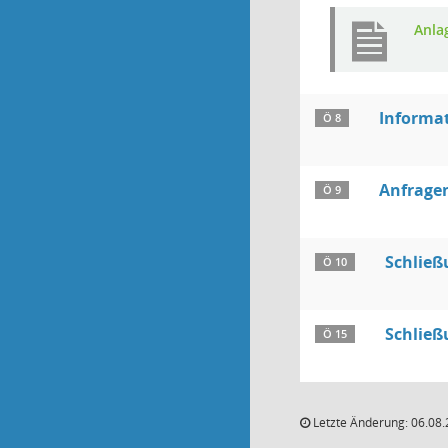
Anla
Informat
Ö 8
Anfragen
Ö 9
Schließ
Ö 10
Schließ
Ö 15
Letzte Änderung: 06.08.