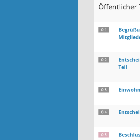
Öffentlicher T
Begrüßun
Ö 1
Mitglied
Entschei
Ö 2
Teil
Einwohn
Ö 3
Entschei
Ö 4
Beschlus
Ö 5