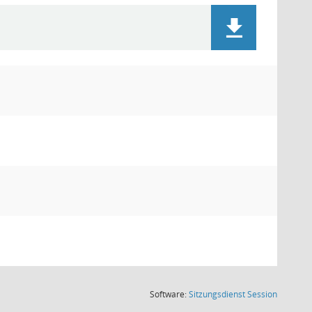
(Wird in
Software:
Sitzungsdienst
Session