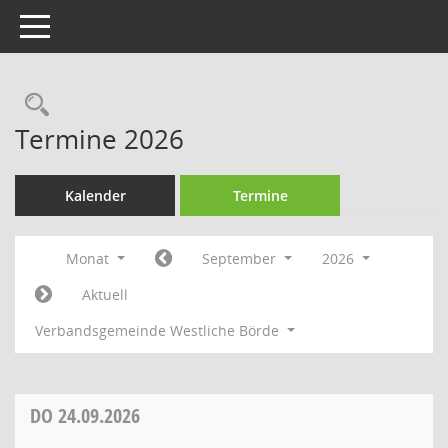
Toggle navigation
Rechercheauswahl
Termine 2026
Kalender
Termine
Monat
September
2026
Aktuell
Verbandsgemeinde Westliche Börde
DO
24.09.2026