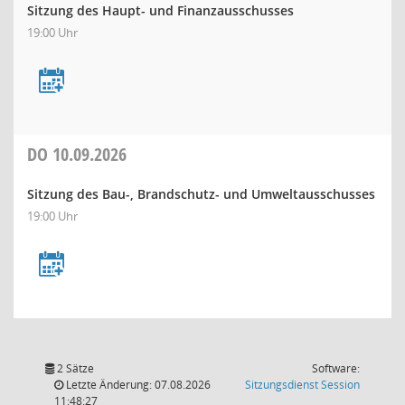
Sitzung des Haupt- und Finanzausschusses
19:00 Uhr
DO
10.09.2026
Sitzung des Bau-, Brandschutz- und Umweltausschusses
19:00 Uhr
2 Sätze
Software:
(Wird in
Letzte Änderung: 07.08.2026
Sitzungsdienst
Session
11:48:27