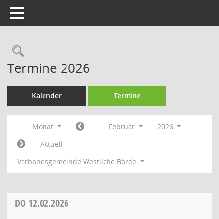
Toggle navigation
Rechercheauswahl
Termine 2026
Kalender
Termine
Monat
Februar
2026
Aktuell
Verbandsgemeinde Westliche Börde
DO
12.02.2026