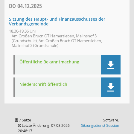
DO
04.12.2025
Sitzung des Haupt- und Finanzausschusses der
Verbandsgemeinde
18:30-19:36 Uhr
Am Großen Bruch OT Hamersleben, Malinshof 3
(Grundschule), Am Großen Bruch OT Hamersleben,
Malinshof 3 (Grundschule)
Öffentliche Bekanntmachung
Niederschrift öffentlich
7 Sätze
Software:
(Wird in
Letzte Änderung: 07.08.2026
Sitzungsdienst
Session
20:48:17