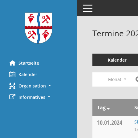
Toggle navigation
Termine 20
Kalender
Startseite
Kalender
Monat
Organisation
Informatives
Tag
S
10.01.2024
S
1