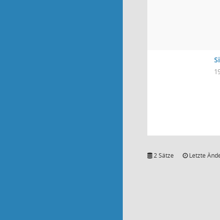
S
1
2 Sätze
Letzte Ände