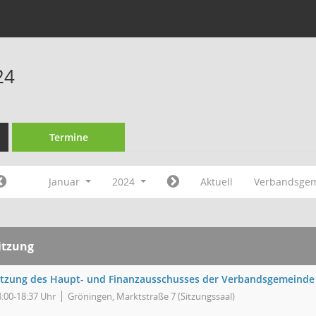
24
Termine
Januar
2024
Aktuell
Verbandsgem
itzung
itzung des Haupt- und Finanzausschusses der Verbandsgemeinde
8:00-18:37 Uhr
Gröningen, Marktstraße 7 (Sitzungssaal)