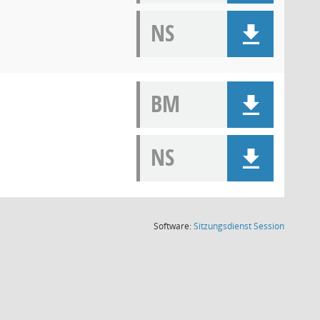
NS
BM
NS
(Wird in
Software:
Sitzungsdienst
Session