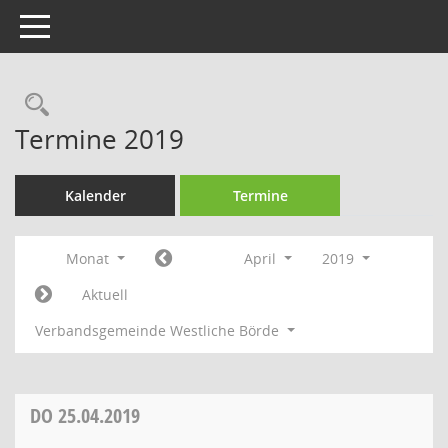
Toggle navigation
Rechercheauswahl
Termine 2019
Kalender
Termine
Monat
April
2019
Aktuell
Verbandsgemeinde Westliche Börde
DO
25.04.2019