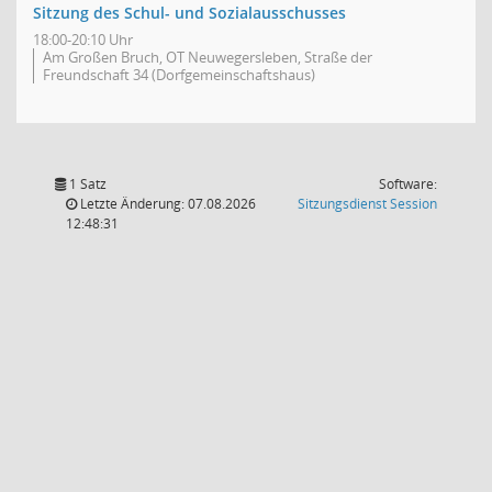
Sitzung des Schul- und Sozialausschusses
18:00-20:10 Uhr
Am Großen Bruch, OT Neuwegersleben, Straße der
Freundschaft 34 (Dorfgemeinschaftshaus)
1 Satz
Software:
(Wird in
Letzte Änderung: 07.08.2026
Sitzungsdienst
Session
12:48:31