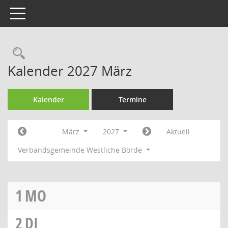
Toggle navigation
Rechercheauswahl
Kalender 2027 März
Kalender
Termine
März
2027
Aktuell
Verbandsgemeinde Westliche Börde
1
MO
2
DI