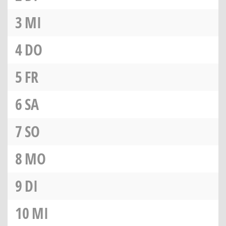
3
MI
4
DO
5
FR
6
SA
7
SO
8
MO
9
DI
10
MI