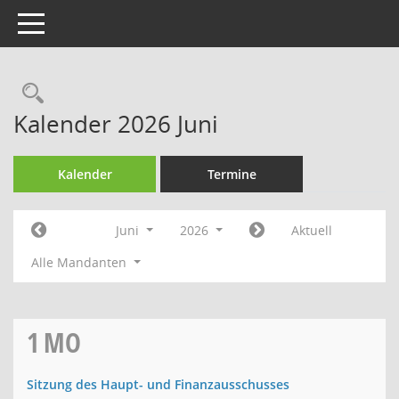
Toggle navigation
Rechercheauswahl
Kalender 2026 Juni
Kalender
Termine
Juni
2026
Aktuell
Alle Mandanten
1
MO
Sitzung des Haupt- und Finanzausschusses