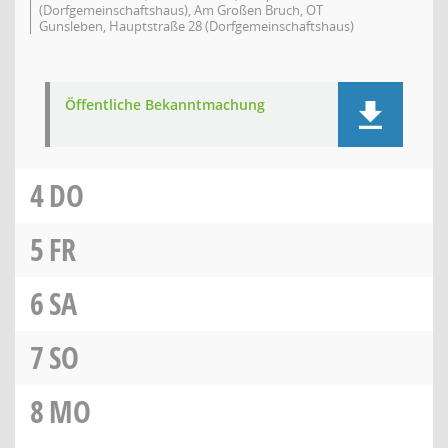
(Dorfgemeinschaftshaus), Am Großen Bruch, OT
Gunsleben, Hauptstraße 28 (Dorfgemeinschaftshaus)
Öffentliche Bekanntmachung
4
DO
5
FR
6
SA
7
SO
8
MO