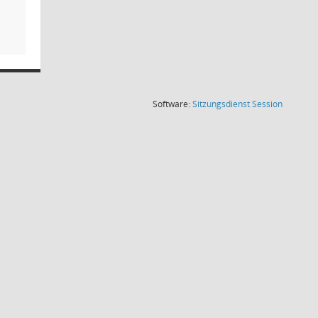
(Wird in
Software:
Sitzungsdienst
Session