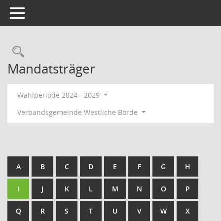
Toggle navigation
Rechercheauswahl
Mandatsträger
Wahlperiode 2024 - 2029
Verbandsgemeinde Westliche Börde
A
B
C
D
E
F
G
H
I
J
K
L
M
N
O
P
Q
R
S
T
U
V
W
X