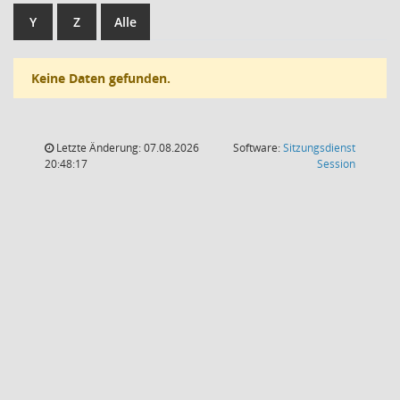
Y
Z
Alle
Keine Daten gefunden.
Letzte Änderung: 07.08.2026
Software:
Sitzungsdienst
(Wird in
20:48:17
Session