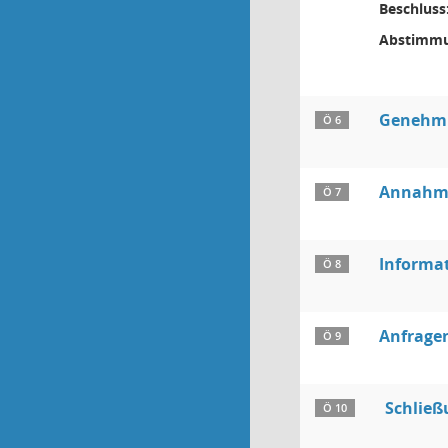
Beschluss
Abstimmu
Genehmi
Ö 6
Annahme
Ö 7
Informat
Ö 8
Anfragen
Ö 9
Schließ
Ö 10