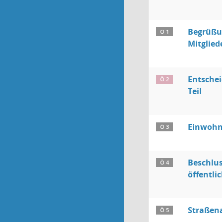
Begrüßun
Ö 1
Mitglied
Entschei
Ö 2
Teil
Einwohn
Ö 3
Beschlus
Ö 4
öffentli
Straßen
Ö 5