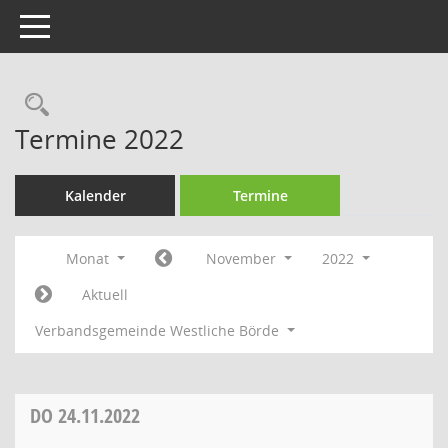
Toggle navigation
Rechercheauswahl
Termine 2022
Kalender
Termine
Monat
November
2022
Aktuell
Verbandsgemeinde Westliche Börde
DO
24.11.2022