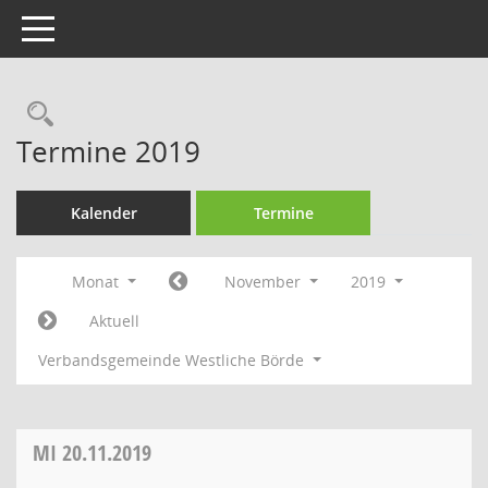
Toggle navigation
Rechercheauswahl
Termine 2019
Kalender
Termine
Monat
November
2019
Aktuell
Verbandsgemeinde Westliche Börde
MI
20.11.2019