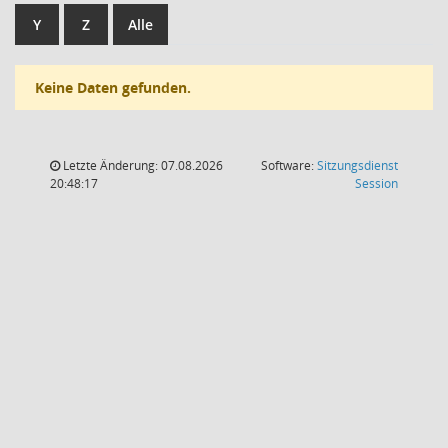
Y
Z
Alle
Keine Daten gefunden.
Letzte Änderung: 07.08.2026
Software:
Sitzungsdienst
(Wird in
20:48:17
Session