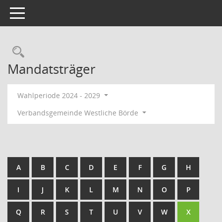
Toggle navigation
Rechercheauswahl
Mandatsträger
Wahlperiode 2024 - 2029
Verbandsgemeinde Westliche Börde
A
B
C
D
E
F
G
H
I
J
K
L
M
N
O
P
Q
R
S
T
U
V
W
X