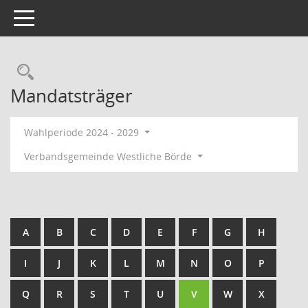
Toggle navigation
Rechercheauswahl
Mandatsträger
Wahlperiode 2024 - 2029
Verbandsgemeinde Westliche Börde
A
B
C
D
E
F
G
H
I
J
K
L
M
N
O
P
Q
R
S
T
U
V
W
X