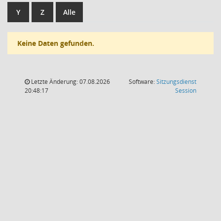
Y
Z
Alle
Keine Daten gefunden.
Letzte Änderung: 07.08.2026
Software:
Sitzungsdienst
(Wird in
20:48:17
Session