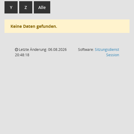
Y
Z
Alle
Keine Daten gefunden.
Letzte Änderung: 06.08.2026
Software:
Sitzungsdienst
(Wird in
20:48:18
Session