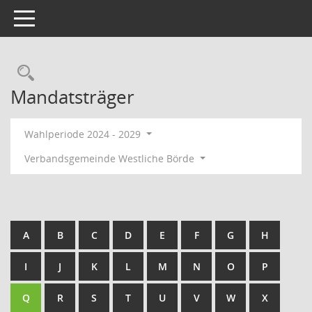
Toggle navigation
Rechercheauswahl
Mandatsträger
Wahlperiode 2024 - 2029
Verbandsgemeinde Westliche Börde
A
B
C
D
E
F
G
H
I
J
K
L
M
N
O
P
Q
R
S
T
U
V
W
X