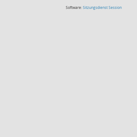
(Wird in
Software:
Sitzungsdienst
Session