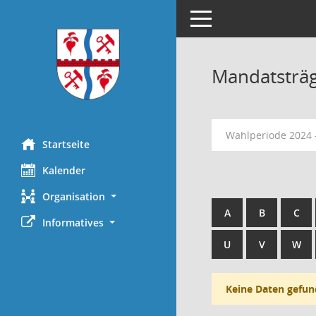
Toggle navigation
Mandatsträ
Wahlperiode 2024 
Startseite
Kalender
Organisation
A
B
C
Informatives
U
V
W
Keine Daten gefun