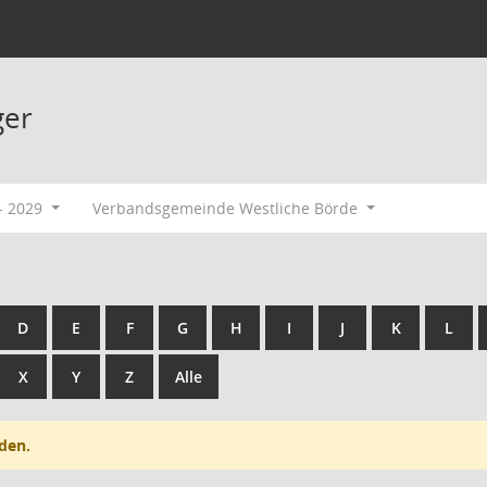
ger
- 2029
Verbandsgemeinde Westliche Börde
D
E
F
G
H
I
J
K
L
X
Y
Z
Alle
den.