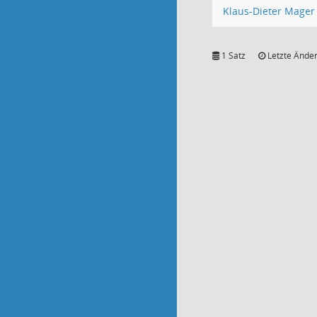
Klaus-Dieter Mager
1 Satz
Letzte Änder