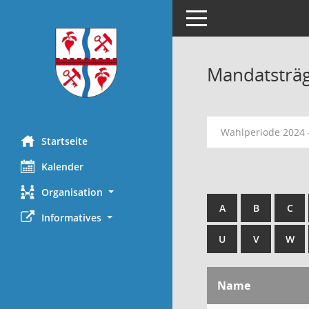
Toggle navigation
Mandatsträ
Wahlperiode 2024 
Startseite
Kalender
Organisation
A
B
C
Informatives
U
V
W
Name