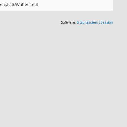
penstedt/Wulferstedt
(Wird in
Software:
Sitzungsdienst
Session