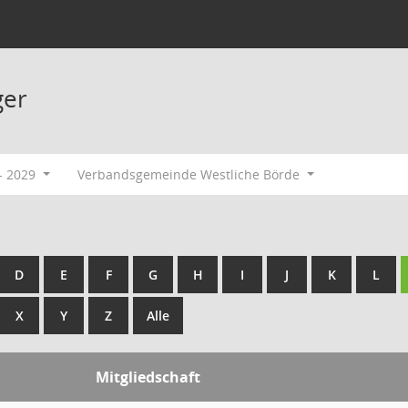
ger
- 2029
Verbandsgemeinde Westliche Börde
D
E
F
G
H
I
J
K
L
X
Y
Z
Alle
Mitgliedschaft