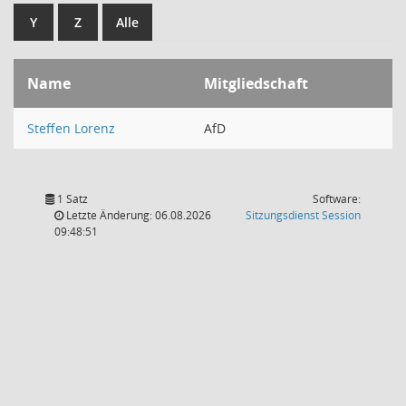
Y
Z
Alle
Name
Mitgliedschaft
Steffen Lorenz
AfD
1 Satz
Software:
(Wird in
Letzte Änderung: 06.08.2026
Sitzungsdienst
Session
09:48:51