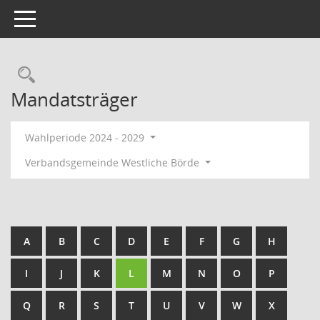
Toggle navigation
Rechercheauswahl
Mandatsträger
Wahlperiode 2024 - 2029
Verbandsgemeinde Westliche Börde
A
B
C
D
E
F
G
H
I
J
K
L
M
N
O
P
Q
R
S
T
U
V
W
X