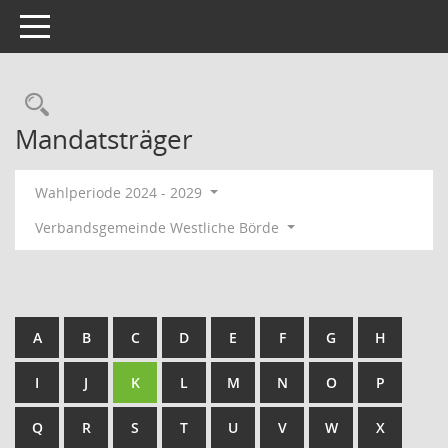
Toggle navigation
Rechercheauswahl
Mandatsträger
Wahlperiode 2024 - 2029
Verbandsgemeinde Westliche Börde
A
B
C
D
E
F
G
H
I
J
K
L
M
N
O
P
Q
R
S
T
U
V
W
X