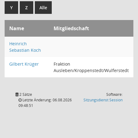
Y
Z
Alle
Name
Mitgliedschaft
Heinrich
Sebastian Koch
Gilbert Krüger
Fraktion
Ausleben/Kroppenstedt/Wulferstedt
2 Sätze
Software:
(Wird in
Letzte Änderung: 06.08.2026
Sitzungsdienst
Session
09:48:51