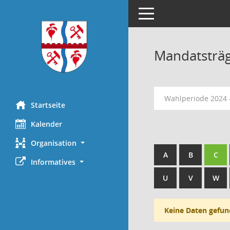
Toggle navigation
Mandatsträ
Wahlperiode 2024 
Startseite
Kalender
Organisation
A
B
C
Informatives
U
V
W
Keine Daten gefun