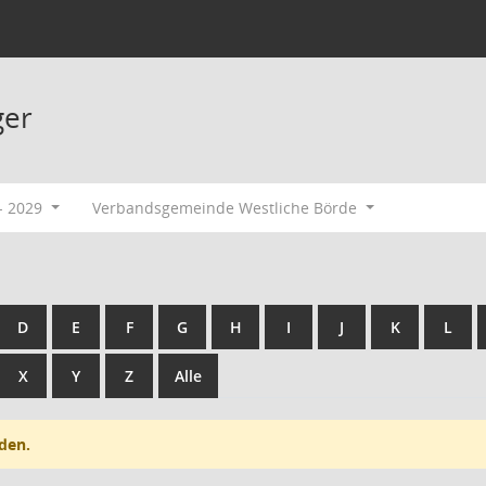
ger
- 2029
Verbandsgemeinde Westliche Börde
D
E
F
G
H
I
J
K
L
X
Y
Z
Alle
den.