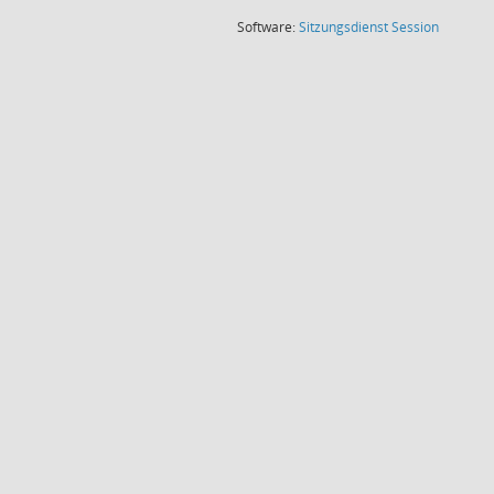
(Wird in
Software:
Sitzungsdienst
Session