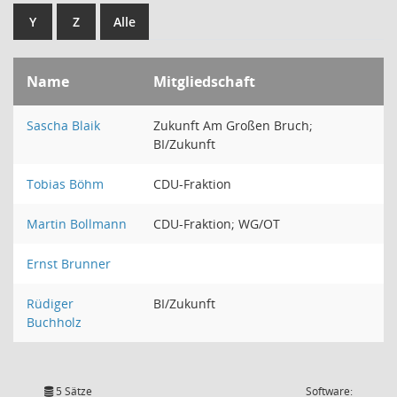
Y
Z
Alle
Name
Mitgliedschaft
Sascha Blaik
Zukunft Am Großen Bruch;
BI/Zukunft
Tobias Böhm
CDU-Fraktion
Martin Bollmann
CDU-Fraktion; WG/OT
Ernst Brunner
Rüdiger
BI/Zukunft
Buchholz
5 Sätze
Software: