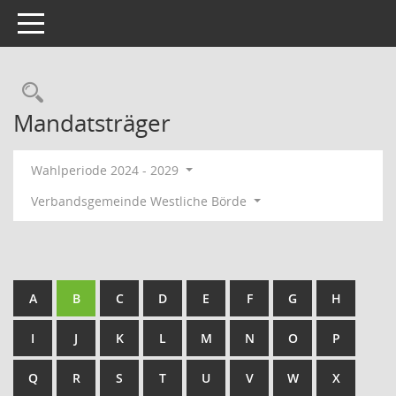
Toggle navigation
Rechercheauswahl
Mandatsträger
Wahlperiode 2024 - 2029
Verbandsgemeinde Westliche Börde
A
B
C
D
E
F
G
H
I
J
K
L
M
N
O
P
Q
R
S
T
U
V
W
X