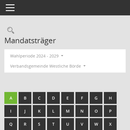
Toggle navigation
Rechercheauswahl
Mandatsträger
Wahlperiode 2024 - 2029
Verbandsgemeinde Westliche Börde
A
B
C
D
E
F
G
H
I
J
K
L
M
N
O
P
Q
R
S
T
U
V
W
X