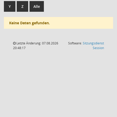
Y
Z
Alle
Keine Daten gefunden.
Letzte Änderung: 07.08.2026
Software:
Sitzungsdienst
(Wird in
20:48:17
Session