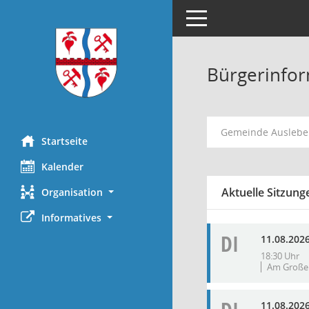
Toggle navigation
Bürgerinfor
Gemeinde Ausleb
Startseite
Kalender
Aktuelle Sitzung
Organisation
Informatives
DI
11.08.202
18:30 Uhr
Am Großen
11.08.202