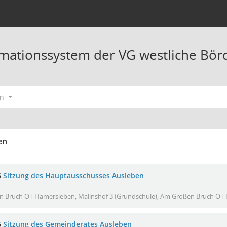
mationssystem der VG westliche Bör
en
en
6
Sitzung des Hauptausschusses Ausleben
 Bruch OT Hamersleben, Malinshof 3 (Grundschule), Am Großen Bruch OT 
6
Sitzung des Gemeinderates Ausleben